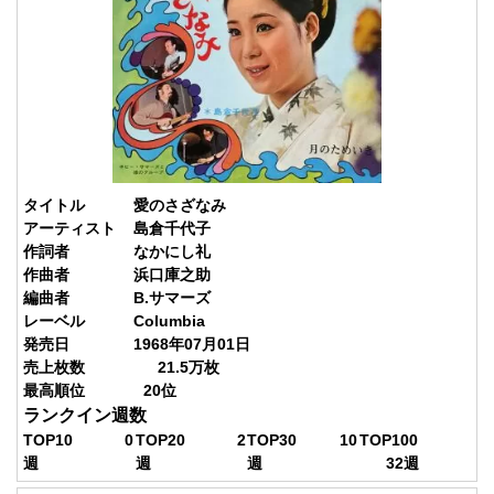
タイトル
愛のさざなみ
アーティスト
島倉千代子
作詞者
なかにし礼
作曲者
浜口庫之助
編曲者
B.サマーズ
レーベル
Columbia
発売日
1968年07月01日
売上枚数
21.5
万枚
最高順位
20
位
ランクイン週数
TOP10
0
TOP20
2
TOP30
10
TOP100
週
週
週
32
週