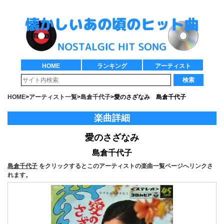
HOME
ランキング
アーティスト
検索
HOME
>
アーティスト一覧
>
島倉千代子
>
愛のさざなみ 島倉千代子
楽曲詳細
愛のさざなみ
島倉千代子
島倉千代子
をクリックするとこのアーティストの楽曲一覧ページへリンクさ
れます。