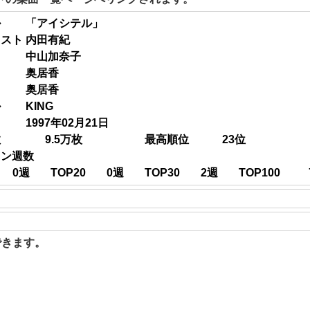
ル
「アイシテル」
ィスト
内田有紀
中山加奈子
奥居香
奥居香
ル
KING
1997年02月21日
数
9.5
万枚
最高順位
23
位
イン週数
0
週
TOP20
0
週
TOP30
2
週
TOP100
聴できます。