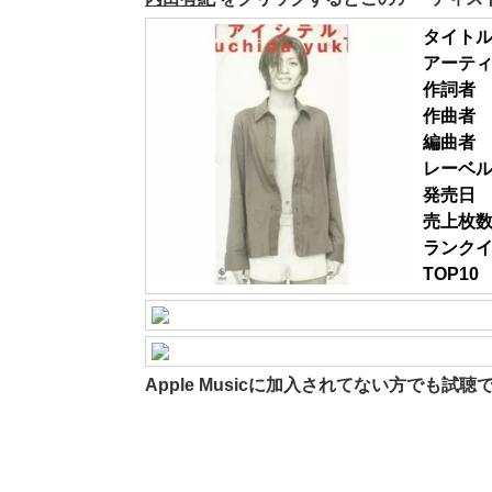
タイト
アーテ
作詞者
作曲者
編曲者
レーベ
発売日
売上枚
ランク
TOP10
Apple Musicに加入されてない方でも試