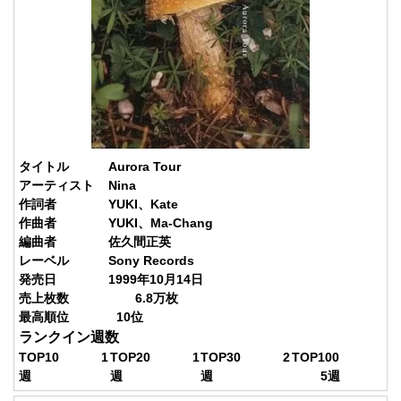
タイトル
Aurora Tour
アーティスト
Nina
作詞者
YUKI、Kate
作曲者
YUKI、Ma-Chang
編曲者
佐久間正英
レーベル
Sony Records
発売日
1999年10月14日
売上枚数
6.8
万枚
最高順位
10
位
ランクイン週数
TOP10
1
TOP20
1
TOP30
2
TOP100
週
週
週
5
週