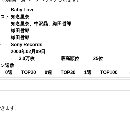
ル
Baby Love
ィスト
知念里奈
知念里奈、中沢晶、織田哲郎
織田哲郎
織田哲郎
ル
Sony Records
2000年02月09日
数
3.0
万枚
最高順位
25
位
イン週数
0
週
TOP20
0
週
TOP30
1
週
TOP100
聴できます。