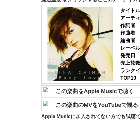
タイト
アーテ
作詞者
作曲者
編曲者
レーベ
発売日
売上枚
ランク
TOP10
この楽曲をApple Musicで聴く
この楽曲のMVをYouTubeで観る
Apple Musicに加入されてない方でも試