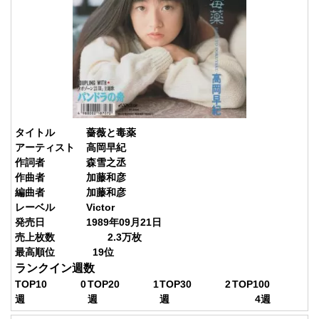
タイトル
薔薇と毒薬
アーティスト
高岡早紀
作詞者
森雪之丞
作曲者
加藤和彦
編曲者
加藤和彦
レーベル
Victor
発売日
1989年09月21日
売上枚数
2.3
万枚
最高順位
19
位
ランクイン週数
TOP10
0
TOP20
1
TOP30
2
TOP100
週
週
週
4
週