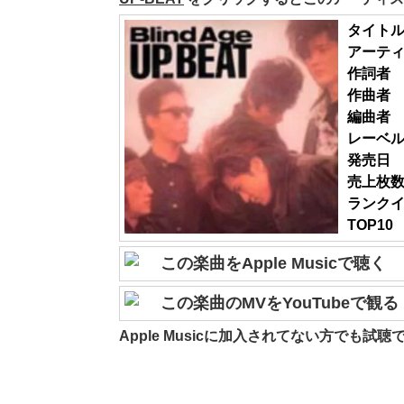
タイト
アーテ
作詞者
作曲者
編曲者
レーベ
発売日
売上枚
ランク
TOP10
この楽曲をApple Musicで聴く
この楽曲のMVをYouTubeで観る
Apple Musicに加入されてない方でも試