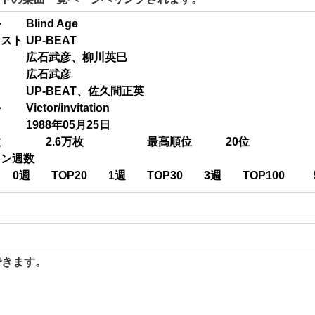
ル
Blind Age
ィスト
UP-BEAT
広石武彦、柳川英巳
広石武彦
UP-BEAT、佐久間正英
ル
Victor/invitation
1988年05月25日
数
2.6
万枚
最高順位
20
位
イン週数
0
週
TOP20
1
週
TOP30
3
週
TOP100
聴できます。