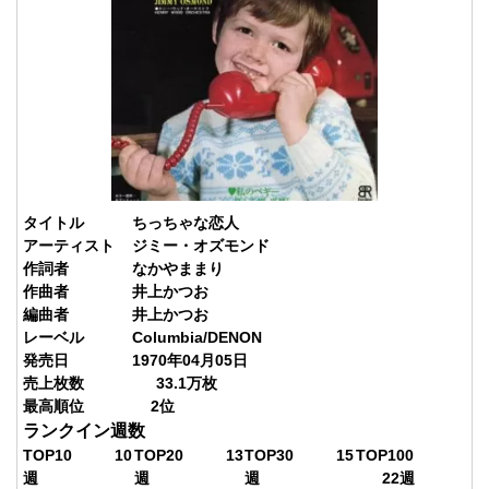
タイトル
ちっちゃな恋人
アーティスト
ジミー・オズモンド
作詞者
なかやままり
作曲者
井上かつお
編曲者
井上かつお
レーベル
Columbia/DENON
発売日
1970年04月05日
売上枚数
33.1
万枚
最高順位
2
位
ランクイン週数
TOP10
10
TOP20
13
TOP30
15
TOP100
週
週
週
22
週