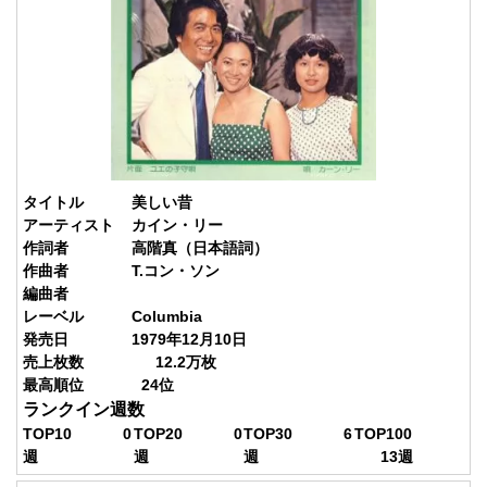
タイトル
美しい昔
アーティスト
カイン・リー
作詞者
高階真（日本語詞）
作曲者
T.コン・ソン
編曲者
レーベル
Columbia
発売日
1979年12月10日
売上枚数
12.2
万枚
最高順位
24
位
ランクイン週数
TOP10
0
TOP20
0
TOP30
6
TOP100
週
週
週
13
週