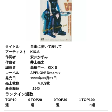
タイトル
自由に歩いて愛して
アーティスト
KIX-S
作詞者
安井かずみ
作曲者
井上堯之
編曲者
高橋圭一、KIX-S
レーベル
APPLON/ Dreamix
発売日
1995年08月21日
売上枚数
4.8
万枚
最高順位
25
位
ランクイン週数
TOP10
0
TOP20
0
TOP30
1
TOP100
週
週
週
5
週