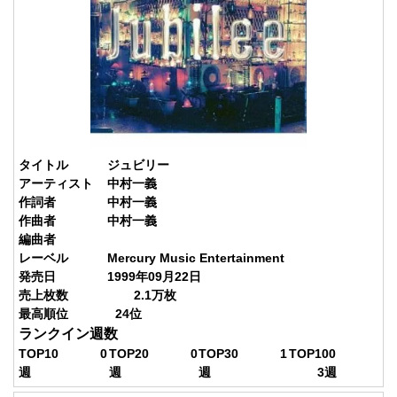
タイトル
ジュビリー
アーティスト
中村一義
作詞者
中村一義
作曲者
中村一義
編曲者
レーベル
Mercury Music Entertainment
発売日
1999年09月22日
売上枚数
2.1
万枚
最高順位
24
位
ランクイン週数
TOP10
0
TOP20
0
TOP30
1
TOP100
週
週
週
3
週