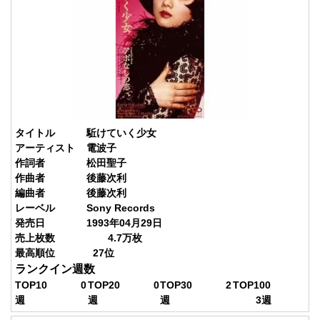
タイトル
駈けていく少女
アーティスト
電波子
作詞者
松田聖子
作曲者
後藤次利
編曲者
後藤次利
レーベル
Sony Records
発売日
1993年04月29日
売上枚数
4.7
万枚
最高順位
27
位
ランクイン週数
TOP10
0
TOP20
0
TOP30
2
TOP100
週
週
週
3
週