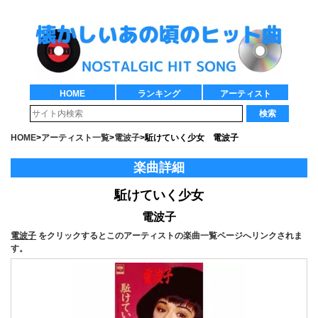
HOME
ランキング
アーティスト
検索
HOME
>
アーティスト一覧
>
電波子
>
駈けていく少女 電波子
楽曲詳細
駈けていく少女
電波子
電波子
をクリックするとこのアーティストの楽曲一覧ページへリンクされま
す。