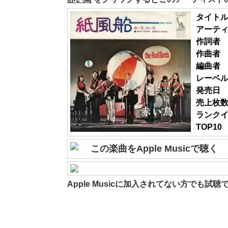
タイト
アーテ
作詞者
作曲者
編曲者
レーベ
発売日
売上枚
ランク
TOP10
この楽曲をApple Musicで聴く
Apple Musicに加入されてない方でも試