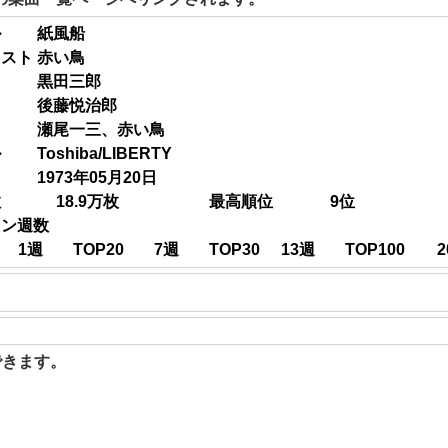
ル
紙風船
ィスト
赤い鳥
黒田三郎
後藤悦治郎
瀬尾一三、赤い鳥
ル
Toshiba/LIBERTY
1973年05月20日
数
18.9
万枚
最高順位
9
位
イン週数
1
週
TOP20
7
週
TOP30
13
週
TOP100
2
聴できます。