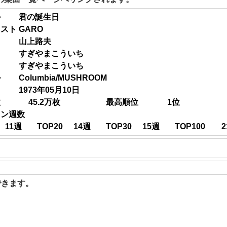
ル
君の誕生日
ィスト
GARO
山上路夫
すぎやまこういち
すぎやまこういち
ル
Columbia/MUSHROOM
1973年05月10日
数
45.2
万枚
最高順位
1
位
イン週数
11
週
TOP20
14
週
TOP30
15
週
TOP100
2
聴できます。