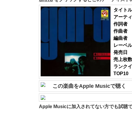
タイト
アーテ
作詞者
作曲者
編曲者
レーベ
発売日
売上枚
ランク
TOP10
この楽曲をApple Musicで聴く
Apple Musicに加入されてない方でも試