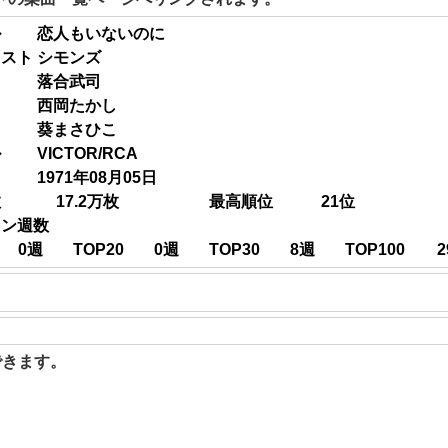
ル
恋人もいないのに
ィスト
シモンズ
落合武司
西岡たかし
葵まさひこ
ル
VICTOR/RCA
1971年08月05日
数
17.2
万枚
最高順位
21
位
イン週数
0
週
TOP20
0
週
TOP30
8
週
TOP100
2
聴できます。