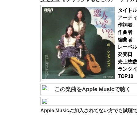
タイト
アーテ
作詞者
作曲者
編曲者
レーベ
発売日
売上枚
ランク
TOP10
この楽曲をApple Musicで聴く
Apple Musicに加入されてない方でも試