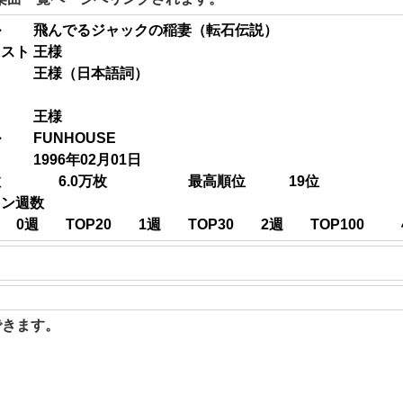
ル
飛んでるジャックの稲妻（転石伝説）
ィスト
王様
王様（日本語詞）
王様
ル
FUNHOUSE
1996年02月01日
数
6.0
万枚
最高順位
19
位
イン週数
0
週
TOP20
1
週
TOP30
2
週
TOP100
聴できます。