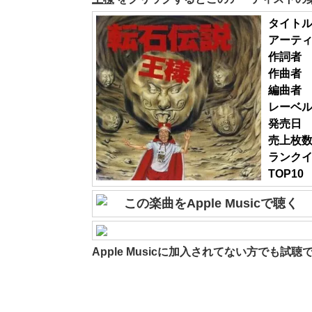
タイト
アーテ
作詞者
作曲者
編曲者
レーベ
発売日
売上枚
ランク
TOP10
この楽曲をApple Musicで聴く
Apple Musicに加入されてない方でも試