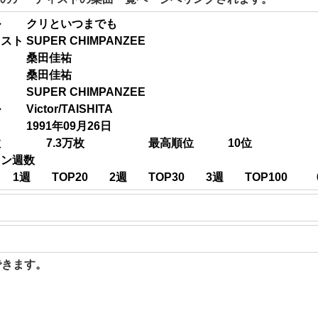
ル
クリといつまでも
ィスト
SUPER CHIMPANZEE
桑田佳祐
桑田佳祐
SUPER CHIMPANZEE
ル
Victor/TAISHITA
1991年09月26日
数
7.3
万枚
最高順位
10
位
イン週数
1
週
TOP20
2
週
TOP30
3
週
TOP100
聴できます。