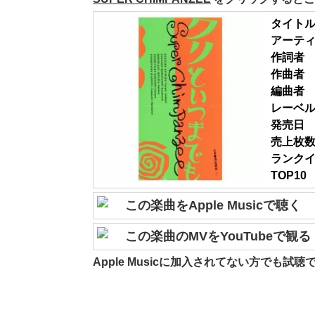
タイト
アーテ
作詞者
作曲者
編曲者
レーベ
発売日
売上枚
ランク
TOP10
この楽曲をApple Musicで聴く
この楽曲のMVをYouTubeで観る
Apple Musicに加入されてない方でも試