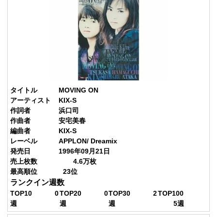
タイトル
MOVING ON
アーティスト
KIX-S
作詞者
浜口司
作曲者
安宅美春
編曲者
KIX-S
レーベル
APPLON/ Dreamix
発売日
1996年09月21日
売上枚数
4.6
万枚
最高順位
23
位
ランクイン週数
TOP10
0
TOP20
0
TOP30
2
TOP100
週
週
週
5
週