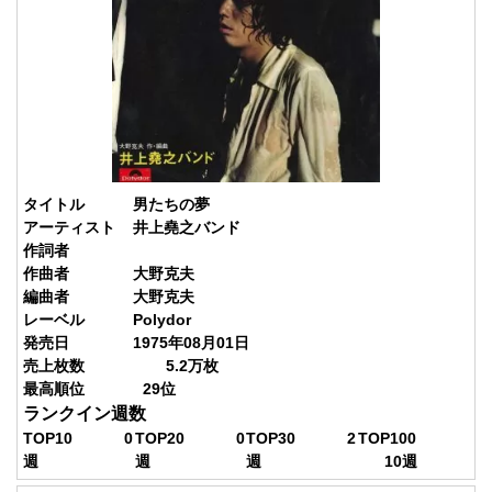
タイトル
男たちの夢
アーティスト
井上堯之バンド
作詞者
作曲者
大野克夫
編曲者
大野克夫
レーベル
Polydor
発売日
1975年08月01日
売上枚数
5.2
万枚
最高順位
29
位
ランクイン週数
TOP10
0
TOP20
0
TOP30
2
TOP100
週
週
週
10
週