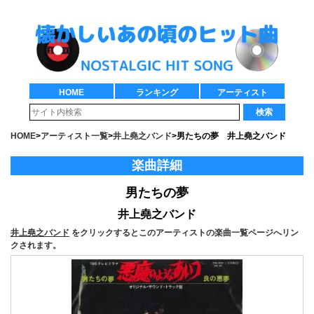
HOME
ランキング
アーティスト
検索
HOME
>
アーティスト一覧
>
井上堯之バンド
>
男たちの夢 井上堯之バンド
楽曲詳細
男たちの夢
井上堯之バンド
井上堯之バンド
をクリックするとこのアーティストの楽曲一覧ページへリン
クされます。