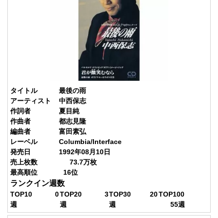
タイトル
最後の雨
アーティスト
中西保志
作詞者
夏目純
作曲者
都志見隆
編曲者
富田素弘
レーベル
Columbia/Interface
発売日
1992年08月10日
売上枚数
73.7
万枚
最高順位
16
位
ランクイン週数
TOP10
0
TOP20
3
TOP30
20
TOP100
週
週
週
55
週