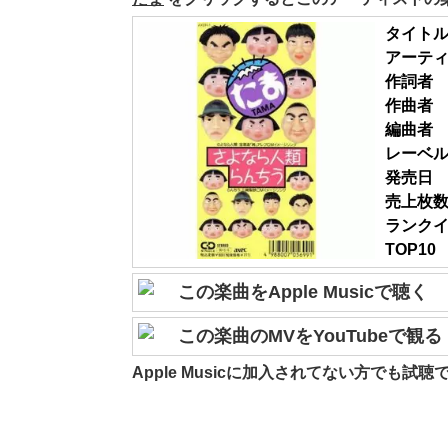
タイト
アーテ
作詞者
作曲者
編曲者
レーベ
発売日
売上枚
ランク
TOP10
この楽曲をApple Musicで聴く
この楽曲のMVをYouTubeで観る
Apple Musicに加入されてない方でも試