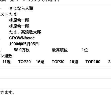
ル
さよなら人類
ィスト
たま
柳原幼一郎
柳原幼一郎
たま、高浪敬太郎
ル
CROWN/axec
1990年05月05日
数
58.9
万枚
最高順位
1
位
イン週数
11
週
TOP20
16
週
TOP30
16
週
TOP100
2
聴できます。