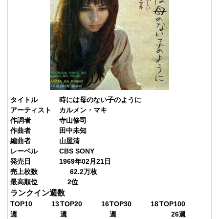
タイトル
時には母のない子のように
アーティスト
カルメン・マキ
作詞者
寺山修司
作曲者
田中未知
編曲者
山屋清
レーベル
CBS SONY
発売日
1969年02月21日
売上枚数
62.2
万枚
最高順位
2
位
ランクイン週数
TOP10
13
TOP20
16
TOP30
18
TOP100
週
週
週
26
週