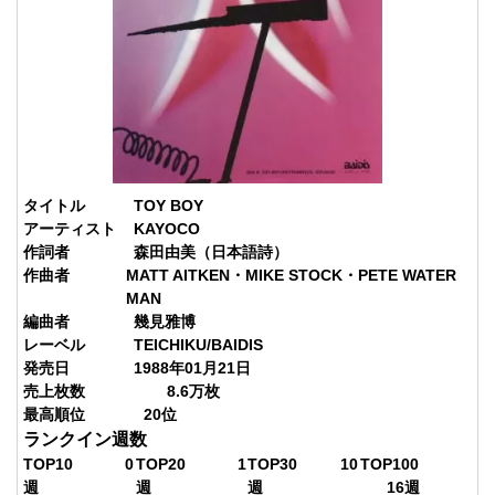
タイトル
TOY BOY
アーティスト
KAYOCO
作詞者
森田由美（日本語詩）
作曲者
MATT AITKEN・MIKE STOCK・PETE WATER
MAN
編曲者
幾見雅博
レーベル
TEICHIKU/BAIDIS
発売日
1988年01月21日
売上枚数
8.6
万枚
最高順位
20
位
ランクイン週数
TOP10
0
TOP20
1
TOP30
10
TOP100
週
週
週
16
週