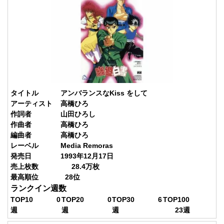
タイトル
アンバランスなKiss をして
アーティスト
高橋ひろ
作詞者
山田ひろし
作曲者
高橋ひろ
編曲者
高橋ひろ
レーベル
Media Remoras
発売日
1993年12月17日
売上枚数
28.4
万枚
最高順位
28
位
ランクイン週数
TOP10
0
TOP20
0
TOP30
6
TOP100
週
週
週
23
週