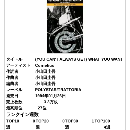
タイトル
(YOU CAN'T ALWAYS GET) WHAT YOU WANT
アーティスト
Cornelius
作詞者
小山田圭吾
作曲者
小山田圭吾
編曲者
小山田圭吾
レーベル
POLYSTAR/TRATTORIA
発売日
1994年01月26日
売上枚数
3.3
万枚
最高順位
27
位
ランクイン週数
TOP10
0
TOP20
0
TOP30
1
TOP100
週
週
週
4
週