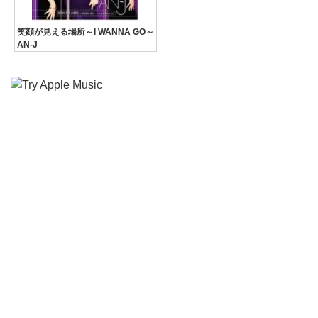
笑顔が見える場所～I WANNA GO～
AN-J