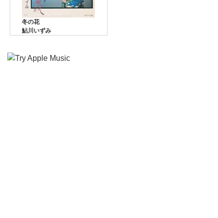
冬の花
鮎川いずみ