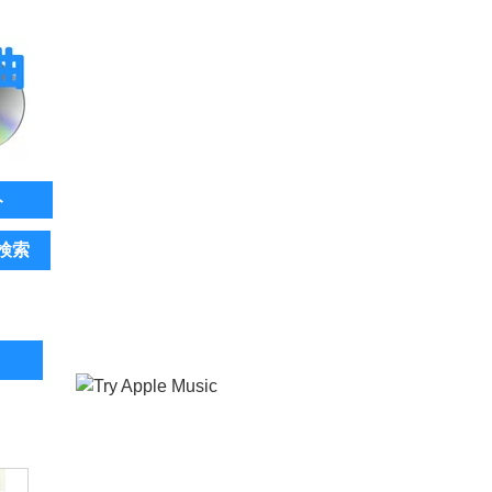
ト
検索
。