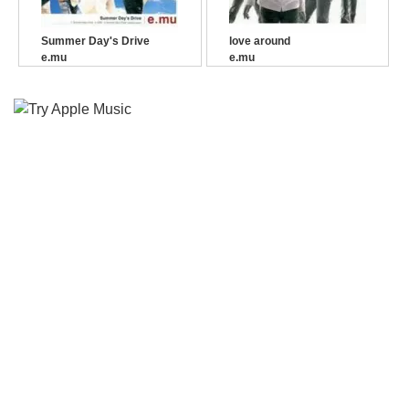
Summer Day's Drive
love around
e.mu
e.mu