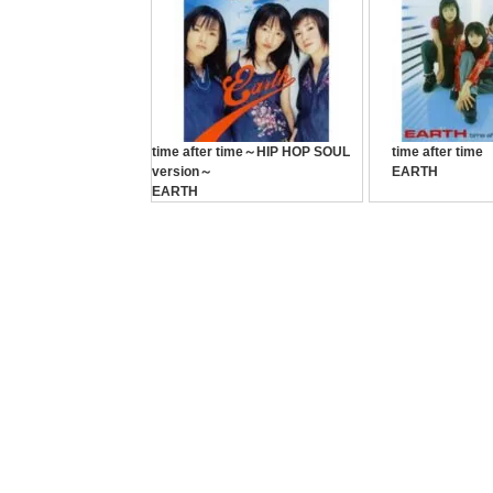
time after time～HIP HOP SOUL
time after time
version～
EARTH
EARTH