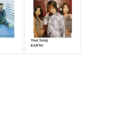
Your Song
EARTH