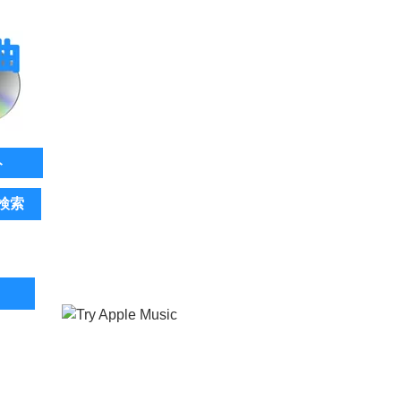
ト
検索
。