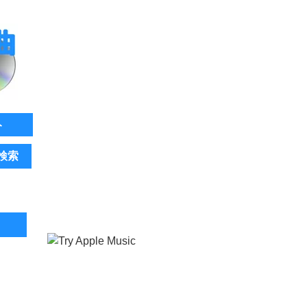
ト
検索
。