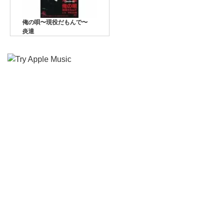
俺の唄〜現役だもんで〜
炎達