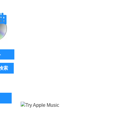
ト
検索
。