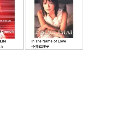
 Life
In The Name of Love
unch
今井絵理子