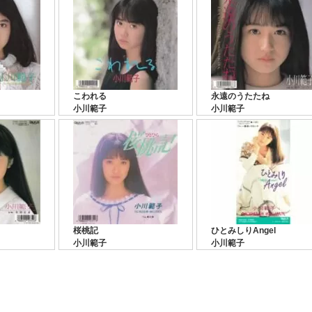
こわれる
永遠のうたたね
小川範子
小川範子
桜桃記
ひとみしりAngel
小川範子
小川範子