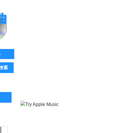
ト
検索
。