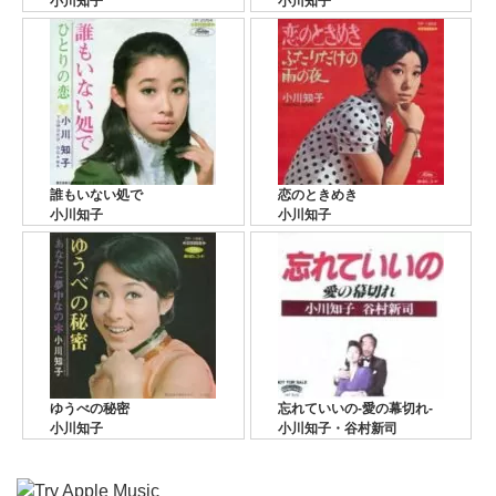
小川知子
小川知子
誰もいない処で
恋のときめき
小川知子
小川知子
ゆうべの秘密
忘れていいの-愛の幕切れ-
小川知子
小川知子・谷村新司