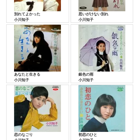
別れてよかった
思いがけない別れ
小川知子
小川知子
あなたと生きる
銀色の雨
小川知子
小川知子
恋のなごり
初恋のひと