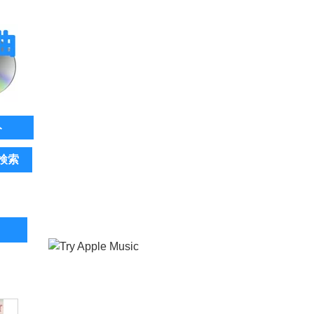
ト
検索
。