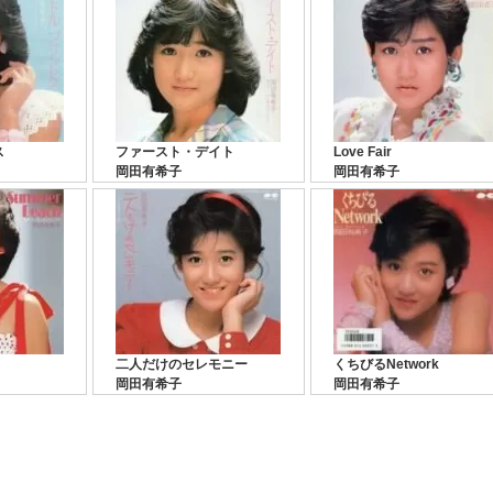
ス
ファースト・デイト
Love Fair
岡田有希子
岡田有希子
二人だけのセレモニー
くちびるNetwork
岡田有希子
岡田有希子