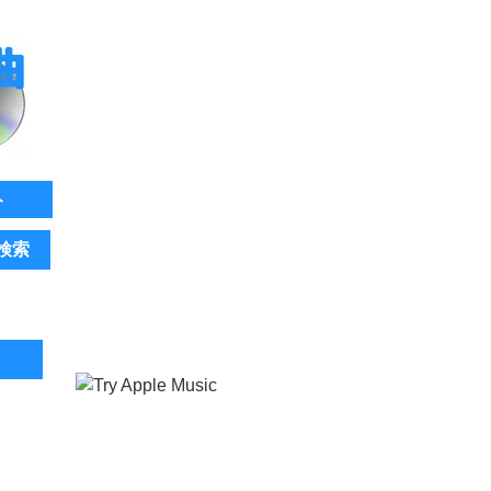
ト
検索
。