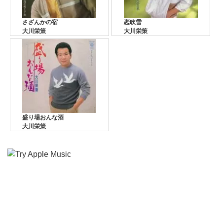
さざんかの宿
恋吹雪
大川栄策
大川栄策
盛り場おんな酒
大川栄策