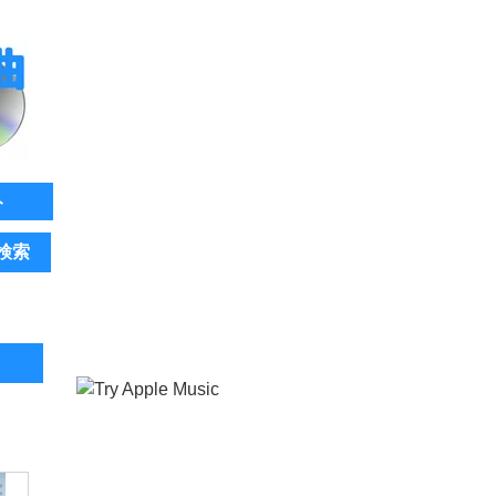
ト
検索
。