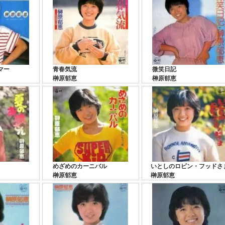
マー
青春気流
微笑日記
榊原郁恵
榊原郁恵
めざめのカーニバル
いとしのロビン・フッドさ
榊原郁恵
榊原郁恵