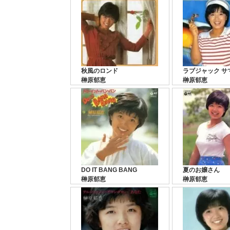
秋風のロンド
ラブジャック サ
榊原郁恵
榊原郁恵
DO IT BANG BANG
夏のお嬢さん
榊原郁恵
榊原郁恵