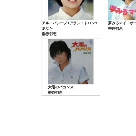
アル・パシーノ+アラン・ドロン<
夢みるマイ・ボ
あなた
榊原郁恵
榊原郁恵
太陽のバカンス
榊原郁恵