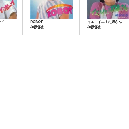
ーイ
ROBOT
イエ！イエ！お嬢さん
榊原郁恵
榊原郁恵