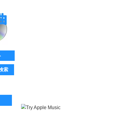
ト
検索
。