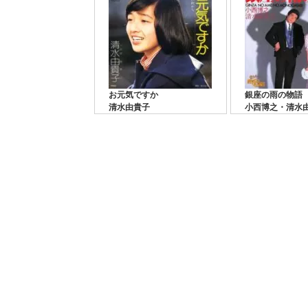
お元気ですか
銀座の雨の物語
清水由貴子
小西博之・清水