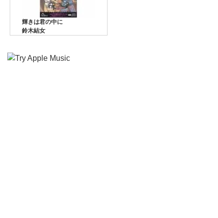
輝きは君の中に
鈴木結女