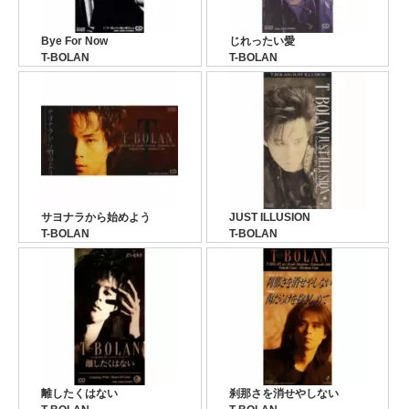
Bye For Now
じれったい愛
T-BOLAN
T-BOLAN
サヨナラから始めよう
JUST ILLUSION
T-BOLAN
T-BOLAN
離したくはない
刹那さを消せやしない