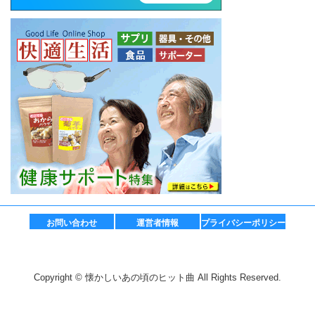
お問い合わせ
運営者情報
プライバシーポリシー
Copyright © 懐かしいあの頃のヒット曲 All Rights Reserved.