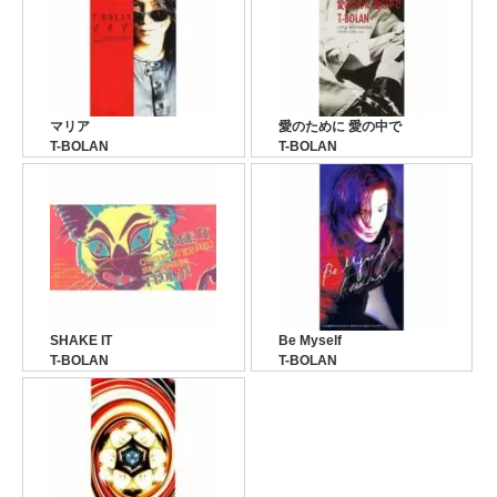
マリア
愛のために 愛の中で
T-BOLAN
T-BOLAN
SHAKE IT
Be Myself
T-BOLAN
T-BOLAN