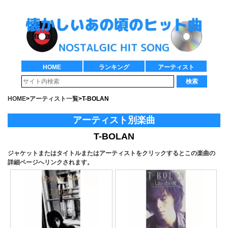
HOME
ランキング
アーティスト
検索
HOME
>
アーティスト一覧
>
T-BOLAN
アーティスト別楽曲
T-BOLAN
ジャケットまたはタイトルまたはアーティストをクリックするとこの楽曲の
詳細ページへリンクされます。