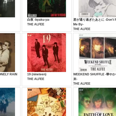
白夜 -byaku-ya-
君が通り過ぎたあとに -Don't P
THE ALFEE
Me By-
THE ALFEE
NELY RAIN
19 (nineteen)
WEEKEND SHUFFLE -華や
THE ALFEE
末-
THE ALFEE