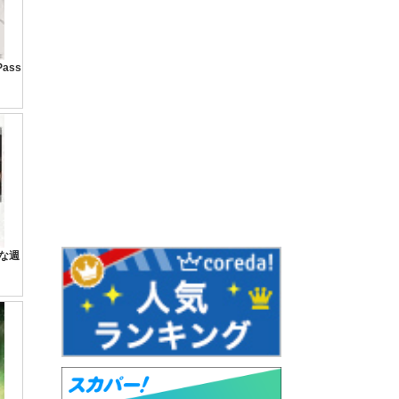
ass
かな週