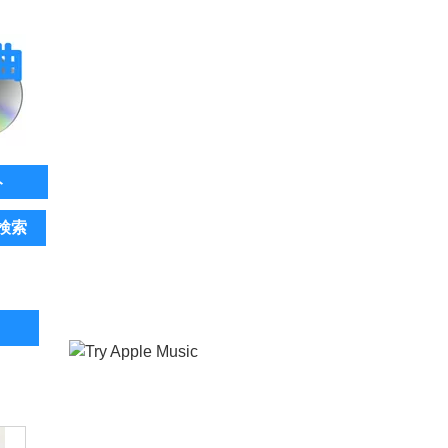
ト
検索
。