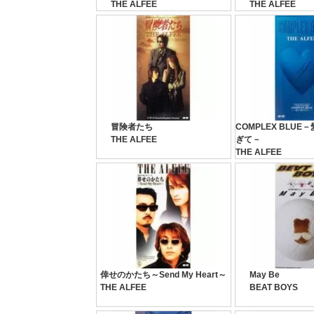
THE ALFEE
THE ALFEE
冒険者たち
COMPLEX BLU
THE ALFEE
ぎて－
THE ALFEE
倖せのかたち～Send My Heart～
May Be
THE ALFEE
BEAT BOYS