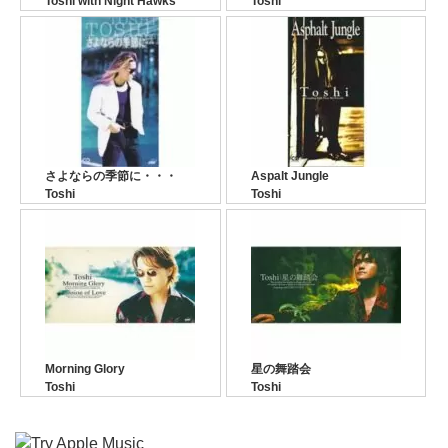
Toshi with Night Hawks
Toshi
さよならの季節に・・・
Aspalt Jungle
Toshi
Toshi
Morning Glory
星の舞踏会
Toshi
Toshi