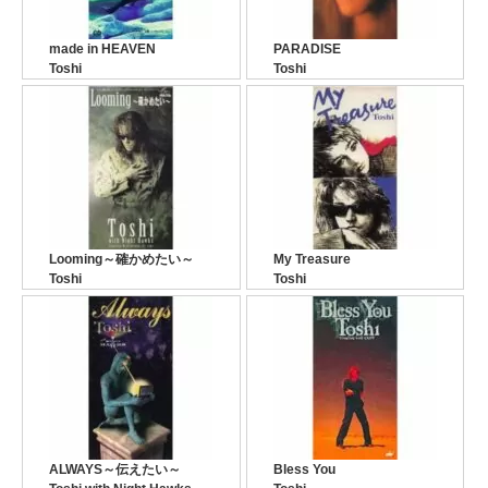
made in HEAVEN
PARADISE
Toshi
Toshi
Looming～確かめたい～
My Treasure
Toshi
Toshi
ALWAYS～伝えたい～
Bless You