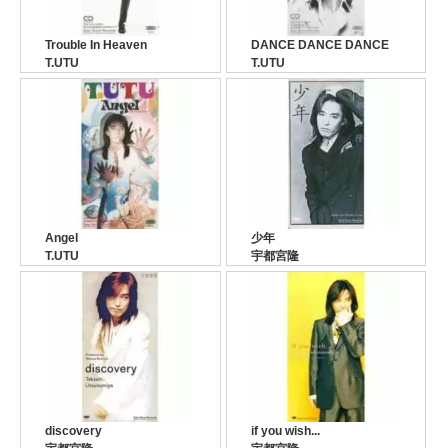
Trouble In Heaven
DANCE DANCE DANCE
T.UTU
T.UTU
Angel
少年
T.UTU
宇都宮隆
discovery
if you wish...