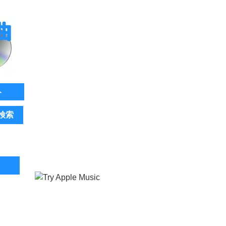
ト
検索
。