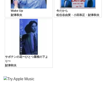
Wake Up
今だから
財津和夫
松任谷由実・小田和正・財津和夫
サボテンの花〜ひとつ屋根の下よ
り〜
財津和夫