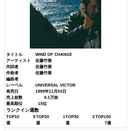
タイトル
WIND OF CHANGE
アーティスト
佐藤竹善
作詞者
佐藤竹善
作曲者
佐藤竹善
編曲者
レーベル
UNIVERSAL VICTOR
発売日
1999年11月03日
売上枚数
6.1
万枚
最高順位
15
位
ランクイン週数
TOP10
0
TOP20
1
TOP30
2
TOP100
週
週
週
7
週